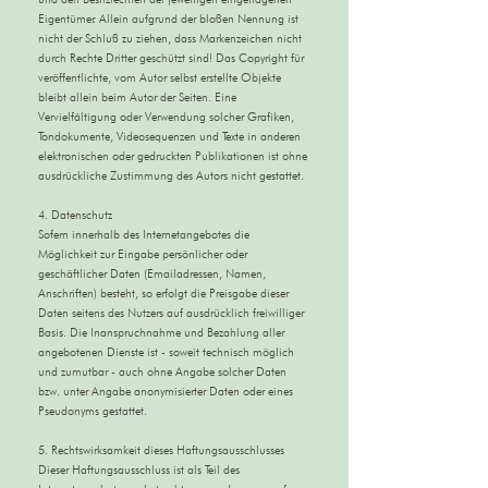
Eigentümer. Allein aufgrund der bloßen Nennung ist
nicht der Schluß zu ziehen, dass Markenzeichen nicht
durch Rechte Dritter geschützt sind! Das Copyright für
veröffentlichte, vom Autor selbst erstellte Objekte
bleibt allein beim Autor der Seiten. Eine
Vervielfältigung oder Verwendung solcher Grafiken,
Tondokumente, Videosequenzen und Texte in anderen
elektronischen oder gedruckten Publikationen ist ohne
ausdrückliche Zustimmung des Autors nicht gestattet.
4. Datenschutz
Sofern innerhalb des Internetangebotes die
Möglichkeit zur Eingabe persönlicher oder
geschäftlicher Daten (Emailadressen, Namen,
Anschriften) besteht, so erfolgt die Preisgabe dieser
Daten seitens des Nutzers auf ausdrücklich freiwilliger
Basis. Die Inanspruchnahme und Bezahlung aller
angebotenen Dienste ist - soweit technisch möglich
und zumutbar - auch ohne Angabe solcher Daten
bzw. unter Angabe anonymisierter Daten oder eines
Pseudonyms gestattet.
5. Rechtswirksamkeit dieses Haftungsausschlusses
Dieser Haftungsausschluss ist als Teil des