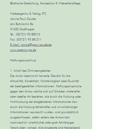
G
rafische Gestaltung, Konzeption & Webseitenpflege:
Werbeagentur & Verlag JPZ
Janine Paul-Zauder
Am Bahnbrink 8a
31655 Stadthagen
Tel.: (05721) 93 88210
Fax: (05721) 93 88 211
E-Mail: janine@paul-zauder.de
www.agentur-jpz.de
Haftungsausschluss
1. Inhalt des Onlineangebotes
Der Autor übernimmt keinerlei Gewähr für die
Aktualität, Korrektheit, Vollständigkeit oder Qualität
der bereitgestellten Informationen. Haftungsansprüche
gegen den Autor, welche sich auf Schäden materieller
oder ideeller Art beziehen, die durch die Nutzung oder
Nichtnutzung der dargebotenen Informationen bzw.
durch die Nutzung fehlerhafter und unvollständiger
Informationen verursacht wurden, sind grundsätzlich
ausgeschlossen, sofern seitens des Autors kein
nachweislich vorsätzliches oder grob fahrlässiges
Verschulden vorliegt. Alle Angebote sind freibleibend