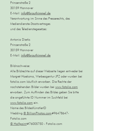
Prinzenstraße 2
30159 Hannover
info@brauthimmel.de
E-Mail:
Verantwortung im Sinne des Presserechts, des
Mediendienste-Staatsvertrages
und des Teledienstegesetzes:
Antonia Dierks
Prinzenstraße 2
30159 Hannover
info@brauthimmel.de
E-Mail:
Bildnachweise:
Alle Bildrechte auf dieser Webseite liegen entweder bei
Margret Hoeksma, Werbeagentur JPZ oder wurden bei
fotolia.com käuflich erworben. Die Rechte der
nachstehenden Bilder wurden bei
www.fotolia.com
erworben. Zum Auffinden des Bildes geben Sie bitte
die angeführte ID Nummer im Suchfeld bei
www.fotolia.com
ein.
Name des BildesKünstlerID
Wedding.
©
BillionPhotos.com
#96478647-
Fotolia.com
©
Halfpoint
#76005750 - Fotolia.com