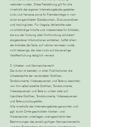
verändert wurden. Diese Feststellung gilt für alle
innerhalb des eigenen Internetangebotes gesetzten
Links und Verweise sowie für Fremdeinträge in vom
Autor eingerichteten Gästebüchern, Diskussionsforen
und Mailinglisten. Für illegale, fehlerhafte oder
unvollständige Inhalte und insbesondere für Schäden,
die aus der Nutzung oder Nichtnutzung solcherart
dargebotener Informationen entstehen, haftet allein
der Anbieter der Seite, auf welche verwiesen wurde,
nicht derjenige, der über Links auf die jeweilige
Veröffentlichung lediglich verweist.
3. Urheber- und Kennzeichenrecht
Der Autor ist bestrebt, in allen Publikationen die
Urheberrechte der verwendeten Grafiken,
Tondokumente, Videosequenzen und Texte zu beachten,
von ihm selbst erstellte Grafiken, Tondokumente,
Videosequenzen und Texte zu nutzen oder auf
lizenzfreie Grafiken, Tondokumente, Videosequenzen
und Texte zurückzugreifen.
Alle innerhalb des Internetangebotes genannten und
ggf. durch Dritte geschützten Marken- und
Warenzeichen unterliegen uneingeschränkt den
Bestimmungen des jeweils gültigen Kennzeichenrechts
und den Besitzrechten der jeweiligen eingetragenen