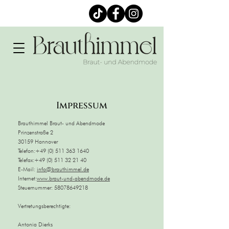
Impressum
Brauthimmel Braut- und Abendmode
Prinzenstraße 2
30159 Hannover
Telefon:
+49 (0) 511 363 1640
Telefax:
+49 (0) 511 32 21 40
E-Mail:
info@brauthimmel.de
Internet:
www.braut-und-abendmode.de
Steuernummer:
58078649218
Vertretungsberechtigte:
Antonia Dierks