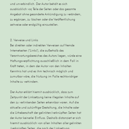
und unverbindlich. Der Autor behält es sich
ausdrücklich vor, Teile der Seiten oder das gesamte
Angebot ohne gesonderte Ankündigung zu verändern,
zu ergänzen, zu löschen oder die Veröffentlichung
zeitweise oder endgültig einzustellen.
2. Verweise und Links
Bei direkten oder indirekten Verweisen auf fremde
Internetseiten ("Links"), die außerhalb des
Verantwortungsbereiches des Autors liegen, würde eine
Haftungsverpflichtung ausschließlich in dem Fall in
Kraft treten, in dem der Autor von den Inhalten
Kenntnis hat und es ihm technisch möglich und
zumutbar wäre, die Nutzung im Falle rechtswidriger
Inhalte zu verhindern.
Der Autor erklärt hiermit ausdrücklich, dass zum
Zeitpunkt der Linksetzung keine illegalen Inhalte auf
den zu verlinkenden Seiten erkennbar waren. Auf die
aktuelle und zukünftige Gestaltung, die Inhalte oder
die Urheberschaft der gelinkten/verknüpften Seiten hat
der Autor keinerlei Einfluss. Deshalb distanziert er sich
hiermit ausdrücklich von allen Inhalten aller gelinkten
/verknüpften Seiten, die nach der Linksetzung