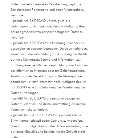
Daten, insbesondere deren Verarbeitung, geplante
Speicherdauer, Fortbestand und deren Weitergabe zu
verlangen;
- gemäß Art. 16 DSGVO unverzüglich die
Berichtigung unrichtiger oder Vervollständigung Ihrer
bei uns gespeicherten personenbezogenen Daten zu
verlangen;
- gemäß Art. 17 DSGVO die Löschung Ihrer bei uns
gespeicherten personenbezogenen Daten zu verlangen,
soweit nicht die Verarbeitung zur Ausübung des Rechts
auf freie Meinungsäußerung und Information, zur
Erfüllung einer rechtlichen Verpflichtung, aus Gründen
des öffentlichen Interesses oder zur Geltendmachung,
Ausübung oder Verteidigung von Rechtsansprüchen
erforderlich ist; bzw. alternativ nach Maßgabe des Art.
18 DSGVO eine Einschränkung der Verarbeitung der
Daten zu verlangen;
- gemäß Art. 20 DSGVO die personenbezogenen
Daten zu erhalten und deren Übermittlung an andere
Verantwortliche zu fordern.
- gemäß Art. 7 Abs. 3 DSGVO Ihre einmal erteilte
Einwilligung jederzeit gegenüber uns zu widerrufen.
Dies hat zur Folge, dass wir die Datenverarbeitung, die
auf dieser Einwilligung beruhte, für die Zukunft nicht
mehr