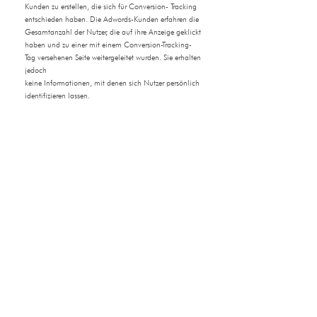
Kunden zu erstellen, die sich für Conversion- Tracking
entschieden haben. Die Adwords-Kunden erfahren die
Gesamtanzahl der Nutzer, die auf ihre Anzeige geklickt
haben und zu einer mit einem Conversion-Tracking-
Tag versehenen Seite weitergeleitet wurden. Sie erhalten
jedoch
keine Informationen, mit denen sich Nutzer persönlich
identifizieren lassen.
Wenn Sie nicht an dem Tracking-Verfahren teilnehmen
möchten, können Sie auch das hierfür erforderliche
Setzen eines Cookies ablehnen – etwa per Browser-
Einstellung, die das automatische Setzen von Cookies
generell deaktiviert. Sie können Cookies für
Conversion-Tracking auch deaktivieren, indem Sie
Ihren Browser so einstellen, dass Cookies von der
Domain „www.googleadservices.com“ blockiert
werden.
Weitere Informationen entnehmen Sie bitte den
Google Nutzungsbedingungen, sowie deren
Geschäftsbedingungen, insbesondere
unter
https://services.google.com/sitestats/de.html.
Google AdSense
Wir verwenden auf unserer Seite den Dienst „Google
Adsense“ der Firma Google Inc. (im folgenden