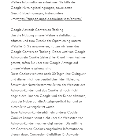
Weitere Informationen entnehmen Sie bitte den
Google Nutzungsbedingungen, sowie deren
Geschäftsbedingungen, insbesondere
unter
https://support.google.com/analytics/answer/.
Google Adwords Conversion Tracking
Um die Nutzung unserer Webseite statistisch zu
erfassen und zum Zwecke der Optimierung unserer
Website für Sie auszuwerten, nutzen wir ferner das
Google Conversion Tracking. Dabei wird von Google
Adwords ein Cookie (siehe Ziffer 4) auf Ihrem Rechner
gesetzt, sofern Sie über eine Google-Anzeige auf
unsere Webseite gelangt sind.
Diese Cookies verlieren nach 30 Tagen ihre Gültigkeit
und dienen nicht der persönlichen Identifizierung.
Besucht der Nutzer bestimmte Seiten der Webseite des
Adwords-Kunden und das Cookie ist noch nicht
abgelaufen, können Google und der Kunde erkennen,
dass der Nutzer auf die Anzeige geklickt hat und zu
dieser Seite weitergeleitet wurde.
Jeder Adwords-Kunde erhält ein anderes Cookie.
Cookies können somit nicht über die Webseiten von
Adwords-Kunden nachverfolgt werden. Die mithilfe
des Conversion-Cookies eingeholten Informationen
dienen dazu, Conversion-Statistiken für Adwords-