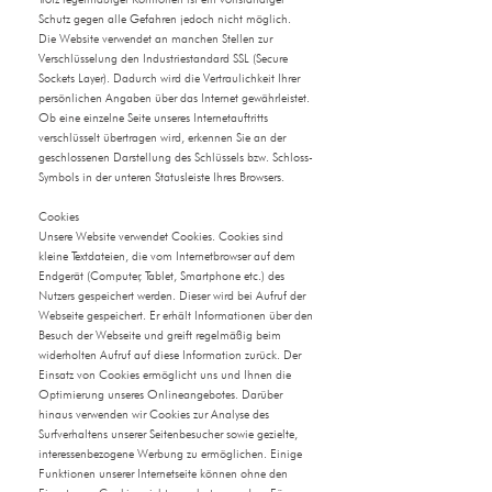
Schutz gegen alle Gefahren jedoch nicht möglich.
Die Website verwendet an manchen Stellen zur
Verschlüsselung den Industriestandard SSL (Secure
Sockets Layer). Dadurch wird die Vertraulichkeit Ihrer
persönlichen Angaben über das Internet gewährleistet.
Ob eine einzelne Seite unseres Internetauftritts
verschlüsselt übertragen wird, erkennen Sie an der
geschlossenen Darstellung des Schlüssels bzw. Schloss-
Symb
ols in der unteren Statusleiste Ihres Browsers.
Cookies
Unsere Website verwendet Cookies. Cookies sind
kleine Textdateien, die vom Internetbrowser auf dem
Endgerät (Computer, Tablet, Smartphone etc.) des
Nutzers gespeichert werden. Dieser wird bei Aufruf der
Webseite gespeichert. Er erhält Informationen über den
Besuch der Webseite und greift regelmäßig beim
widerholten Aufruf auf diese Information zurück. Der
Einsatz von Cookies ermöglicht uns und Ihnen die
Optimierung unseres Onlineangebotes. Darüber
hinaus verwenden wir Cookies zur Analyse des
Surfverhaltens unserer Seitenbesucher sowie gezielte,
interessenbezogene Werbung zu ermöglichen. Einige
Funktionen unserer Internetseite können ohne den