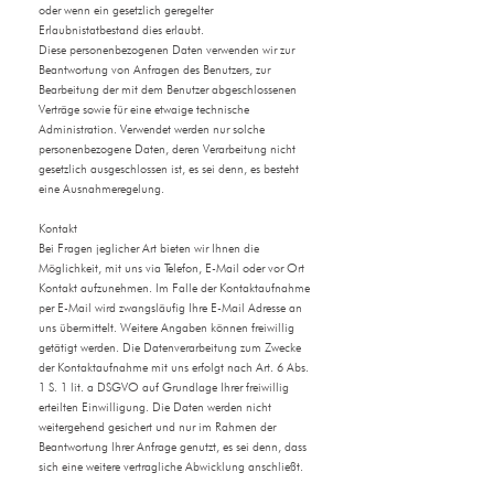
oder wenn ein gesetzlich geregelter
Erlaubnistatbestand dies erlaubt.
Diese personenbezogenen Daten verwenden wir zur
Beantwortung von Anfragen des Benutzers, zur
Bearbeitung der mit dem Benutzer abgeschlossenen
Verträge sowie für eine etwaige technische
Administration. Verwendet werden nur solche
personenbezogene Daten, deren Verarbeitung nicht
gesetzlich ausgeschlossen ist, es sei denn, es besteht
eine Ausnahmeregelung.
Kontakt
Bei Fragen jeglicher Art bieten wir Ihnen die
Möglichkeit, mit uns via Telefon, E-Mail oder vor Ort
Kontakt aufzunehmen. Im Falle der Kontaktaufnahme
per E-Mail wird zwangsläufig Ihre E-Mail Adresse an
uns übermittelt. Weitere Angaben können freiwillig
getätigt werden. Die Datenverarbeitung zum Zwecke
der Kontaktaufnahme mit uns erfolgt nach Art. 6 Abs.
1 S. 1 lit. a DSGVO auf Grundlage Ihrer freiwillig
erteilten Einwilligung. Die Daten werden nicht
weitergehend gesichert und nur im Rahmen der
Beantwortung Ihrer Anfrage genutzt, es sei denn, dass
sich eine weitere vertragliche Abwicklung anschließt.