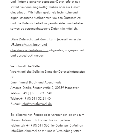
und Nutzung personenbezogener Daten erfolgt nur,
soweit Sie darin eingewilligt haben oder ein Gesetz
dies erlaubt. Wir treffen geeignete technische und
organisatorische Maßnahmen um den Datenschutz
und die Datensicherheit zu gewährleisten und erheben
so wenige personenbezogene Daten wie möglich.
Diese Datenschutzerklärung kann jederzeit unter der
URL
https://www.braut-und-
abendmode.de/datenschutz
abgerufen, abgespeichert
und ausgedruckt werden.
Verantwortliche Stelle
Verantwortliche Stelle im Sinne der Datenschutzgesetze
ist:
Brauthimmel Braut- und Abendmode
Antonia Dierks, Prinzenstraße 2, 30159 Hannover
Telefon:+49 (0) 511 363 1640
Telefax:+49 (0) 511 32 21 40
info@brauthimmel.de
E-Mail:
Bei allgemeinen Fragen oder Anregungen an uns zum
Thema Datenschutz können Sie sich jederzeit
telefonisch
+49 (0) 511 363
1640oder per E-Mail an
info@brauthimmel.de
mit uns in Verbindung setzen.