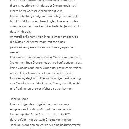
Einsatz von Cookies nicht angeboten werden. Für
diese ist es erforderlich, dass der Browser auch nach
einem Seitenwechsel wiedererkannt wird.
Die Verarbeitung erfolgt auf Grundlage des Art. 6 (1)
lit. f DSGVO aus dem berechtigten Interesse an den
oben genannten Zwecken. Dies bedeutet jedoch nicht,
dass wir dadurch
unmittelbar Kenntnis von Ihrer Identität erhalten, da
die Daten nicht gemeinsam mit sonstigen
personenbezogenen Daten von Ihnen gespeichert
werden.
Die meisten Browser akzeptieren Cookies automatisch.
Sie können Ihren Browser jedoch so konfigurieren, dass
keine Cookies auf Ihrem Computer gespeichert werden
oder stets ein Hinweis erscheint, bevor ein neuer
Cookie angelegt wird. Die vollständige Deaktivierung
von Cookies kann jedoch dazu führen, dass Sie nicht
alle Funktionen unserer Website nutzen können.
Tracking Tools
Die im Folgenden aufgeführten und von uns
eingesetzten Tracking- Maßnahmen werden auf
Grundlage des Art. 6 Abs. 1 S. 1 lit. f DSGVO
durchgeführt. Mit den zum Einsatz kommenden
Tracking-Maßnahmen wollen wir eine bedarfsgerechte