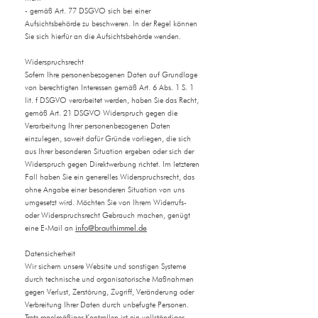
- gemäß Art. 77 DSGVO sich bei einer
Aufsichtsbehörde zu beschweren. In der Regel können
Sie sich hierfür an die Aufsichtsbehörde wenden.
Widerspruchsrecht
Sofern Ihre personenbezogenen Daten auf Grundlage
von berechtigten Interessen gemäß Art. 6 Abs. 1 S. 1
lit. f DSGVO verarbeitet werden, haben Sie das Recht,
gemäß Art. 21 DSGVO Widerspruch gegen die
Verarbeitung Ihrer personenbezogenen Daten
einzulegen, soweit dafür Gründe vorliegen, die sich
aus Ihrer besonderen Situation ergeben oder sich der
Widerspruch gegen Direktwerbung richtet. Im letzteren
Fall haben Sie ein generelles Widerspruchsrecht, das
ohne Angabe einer besonderen Situation von uns
umgesetzt wird. Möchten Sie von Ihrem Widerrufs-
oder Widerspruchsrecht Gebrauch machen, genügt
info@brauthimmel.de
eine E-Mail an
Datensicherheit
Wir sichern unsere Website und sonstigen Systeme
durch technische und organisatorische Maßnahmen
gegen Verlust, Zerstörung, Zugriff, Veränderung oder
Verbreitung Ihrer Daten durch unbefugte Personen.
Trotz regelmäßiger Kontrollen ist ein vollständiger