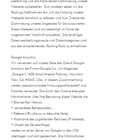
Gestaltung und die fortlaufende Optimierung unserer
Webseite sicherstellen. Zum anderen setzen wir die
Tracking-Maßnahmen ein, um die Nutzung unserer
Webseite statistisch zu erfassen und zum Zwecke der
Optimierung unseres Angebotes für Sie auszuwerten.
Diese Interessen sind als berechtigt im Sinne der
vorgenannten Vorschrift anzusehen. Die jeweiligen
Datenverarbeitungszwecke und Datenkategorien sind
aus den entsprechenden Tracking-Tools zu entnehmen.
Google Analytics
Wir verwenden auf unserer Seite den Dienst Google
Analytics der FirmavGoogle Inc. (im folgenden
„Google“),1600 Amphitheatre Parkway, Mountain
View, CA 94043, USA. In diesem Zusammenhang
werden pseudonymisierte Nutzungsprofile erstellt und
Cookies verwendet. Die durch den Cookie erzeugten
Informationen über Ihre Benutzung dieser Website wie
• Browser-Typ/-Version,
• verwendetes Betriebssystem,
• Referrer-URL (die zuvor besuchte Seite),
• Hostname des zugreifenden Rechners (IP-Adresse),
• Uhrzeit der Serveranfrage,
werden an einen Server von Google in den USA
übertragen und dort gespeichert. Die Informationen