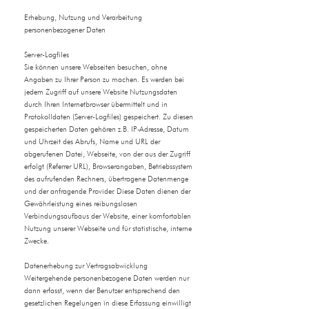
Erhebung, Nutzung und Verarbeitung
personenbezogener Daten
Server-Logfiles
Sie können unsere Webseiten besuchen, ohne
Angaben zu Ihrer Person zu machen. Es werden bei
jedem Zugriff auf unsere Website Nutzungsdaten
durch Ihren Internetbrowser übermittelt und in
Protokolldaten (Server-Logfiles) gespeichert. Zu diesen
gespeicherten Daten gehören z.B. IP-Adresse, Datum
und Uhrzeit des Abrufs, Name und URL der
abgerufenen Datei, Webseite, von der aus der Zugriff
erfolgt (Referrer URL), Browserangaben, Betriebssystem
des aufrufenden Rechners, übertragene Datenmenge
und der anfragende Provider. Diese Daten dienen der
Gewährleistung eines reibungslosen
Verbindungsaufbaus der Website, einer komfortablen
Nutzung unserer Webseite und für statistische, interne
Zwecke.
Datenerhebung zur Vertragsabwicklung
Weitergehende personenbezogene Daten werden nur
dann erfasst, wenn der Benutzer entsprechend den
gesetzlichen Regelungen in diese Erfassung einwilligt