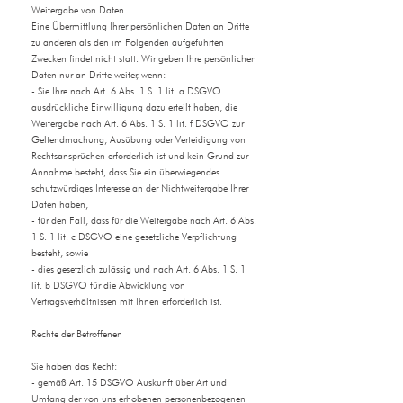
Weitergabe von Daten
Eine Übermittlung Ihrer persönlichen Daten an Dritte
zu anderen als den im Folgenden aufgeführten
Zwecken findet nicht statt. Wir geben Ihre persönlichen
Daten nur an Dritte weiter, wenn:
- Sie Ihre nach Art. 6 Abs. 1 S. 1 lit. a DSGVO
ausdrückliche Einwilligung dazu erteilt haben, die
Weitergabe nach Art. 6 Abs. 1 S. 1 lit. f DSGVO zur
Geltendmachung, Ausübung oder Verteidigung von
Rechtsansprüchen erforderlich ist und kein Grund zur
Annahme besteht, dass Sie ein überwiegendes
schutzwürdiges Interesse an der Nichtweitergabe Ihrer
Daten haben,
- für den Fall, dass für die Weitergabe nach Art. 6 Abs.
1 S. 1 lit. c DSGVO eine gesetzliche Verpflichtung
besteht, sowie
- dies gesetzlich zulässig und nach Art. 6 Abs. 1 S. 1
lit. b DSGVO für die Abwicklung von
Vertragsverhältnissen mit Ihnen erforderlich ist.
Rechte der Betroffenen
Sie haben das Recht:
- gemäß Art. 15 DSGVO Auskunft über Art und
Umfang der von uns erhobenen personenbezogenen